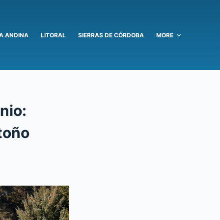
A ANDINA
LITORAL
SIERRAS DE CÓRDOBA
MORE
nio:
toño